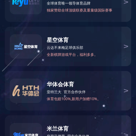
留言咨询
14
各处室联系
校长信箱
2020-12