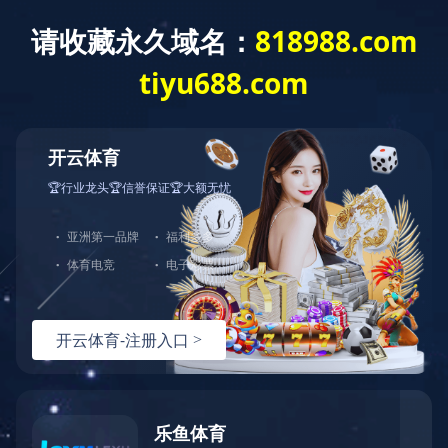
MK(中国)
学校概况
新闻公告
教学科
MK(中国)
>
阳光服务平台
>
信息公开
各处室联系方式