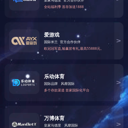
龙旭娟，中共党员，中学二
师等荣誉称号，在学校组织
能通过实验或情境等方式，
星辰大海。
电话
咨询
联系方式
/ contact
报名
联系电话
新区教务服务电话
学校地
0731-88056788、88081988
0731-88812350
长沙市