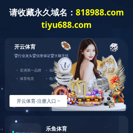
MK(中国)
学校概况
新闻公告
教学科
教师风采
师资培训
教师佳作